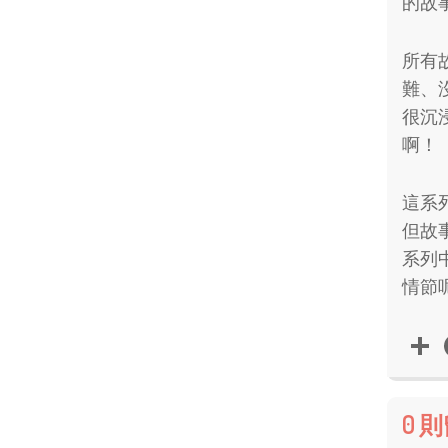
的故
所有
難、
很沉
啊！
這系
但故
系列
情節
0 