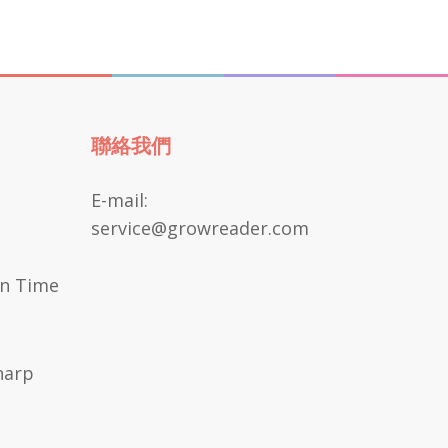
聯絡我們
E-mail:
service@growreader.com
n Time
arp