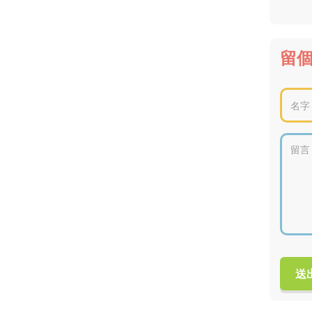
留
Please
leave
following
field