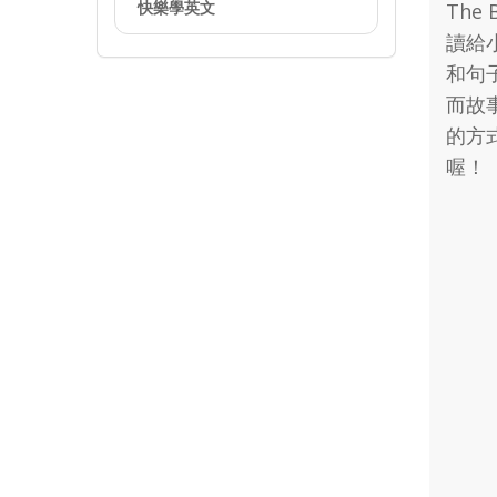
快樂學英文
The
讀給
和句
而故
的方
喔！