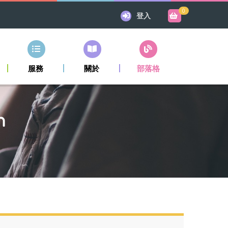
0
登入
服務
關於
部落格
n