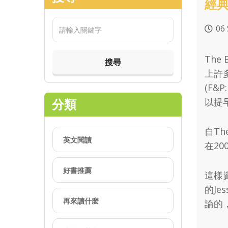
經典推
06
The 
上許多
(F&
以提
分類
自Th
英文閱讀
在2
好書推薦
這樣
的J
再來讀什麼
論的