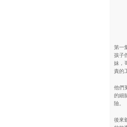
第一集
孩子
妹，
責的
他們
的細
險。
後來