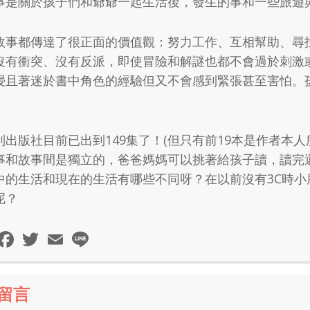
事是關於孩子們和爺爺一起生活後，發生的事和一些旅遊
故事都傳達了很正面的價值觀：努力工作、互相幫助、尋
沒有衝突、沒有反派，即使冒險和解謎也都不會過於刺激
浸且著迷於書中角色的經驗但又不會感到緊張甚至害怕。
列出版社目前已出到149集了！(但只有前19本是作者本
事和故事間是獨立的，爸爸媽媽可以挑著給孩子讀，讀完還可和孩
中的生活和現在的生活有哪些不同呀？在以前沒有3C時
呢？
分
Facebook
Twitter
Email
Line
享
則留言