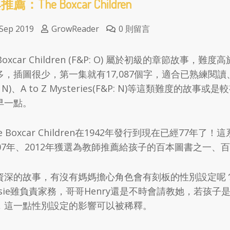
薦：The Boxcar Children
 Sep 2019
GrowReader
0 則留言
Boxcar Children (F&P: O) 屬於初級的章節故事，難度高於M
，插圖很少，第一集就有17,087個字，適合已熟練閱讀、讀過
P: N)、A to Z Mysteries(F&P: N)等這類難
早一點。
e Boxcar Children在1942年發行到現在已經7
007年、2012年獲選為教師推薦給孩子的百本圖書之一、
資深的故事，有沒有媽媽擔心角色會有刻板的性別設定呢
essie雖負責家務，哥哥Henry還是不時會請教她，若
，這一點性別設定的影響可以被稀釋。