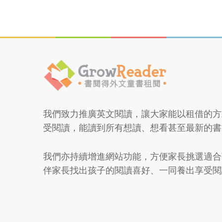
blank.
It
is
an
anti-
spam
measure
我們致力推廣英文閱讀，讓大家能以租借的方
受閱讀，能讀到所有想讀、想看甚至最新的書
我們亦持續增進網站功能，方便家長挑選適合
伴家長找出孩子的閱讀喜好、一同養出享受閱