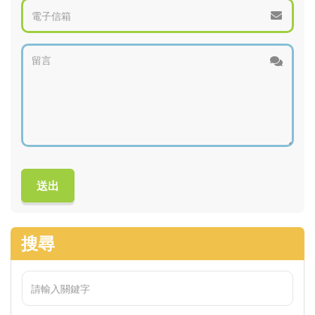
Please
leave
following
field
blank.
搜尋
It
is
an
anti-