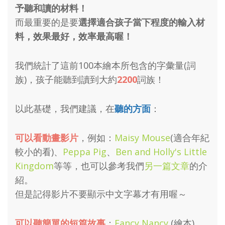
予聽和讀的材料！
而最重要的是要
選擇適合孩子當下程度的輸入材
料，效果最好，效率最高喔！
我們統計了這前100本繪本所包含的字彙量(詞
族)，孩子能聽到讀到大約
2200
詞族！
以此基礎，我們建議，在
聽的方面
：
可以看動畫影片
，例如：
Maisy Mouse
(適合年紀
較小的看)、
Peppa Pig
、
Ben and Holly's Little
Kingdom
等等，也可以參考我們
另一篇文章
的介
紹。
但是記得影片不要顯示中文字幕才有用喔～
可以聽簡單的短篇故事
：
Fancy Nancy
(繪本) 、