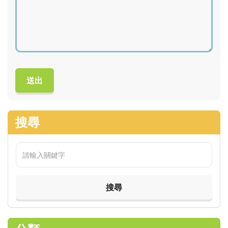
Please
leave
following
field
blank.
搜尋
It
is
an
anti-
spam
measure.